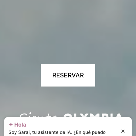
RESERVAR
✦ Hola
Soy Sarai, tu asistente de IA. ¿En qué puedo