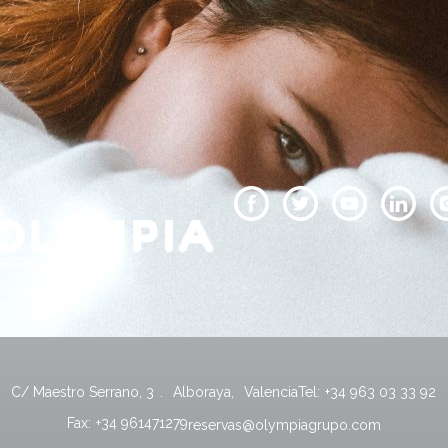
C/ Maestro Serrano, 3
.
Alboraya
,
Valencia
Tel:
+34 963 03 33 92
Fax:
+34 961471279
reservas@olympiagrupo.com