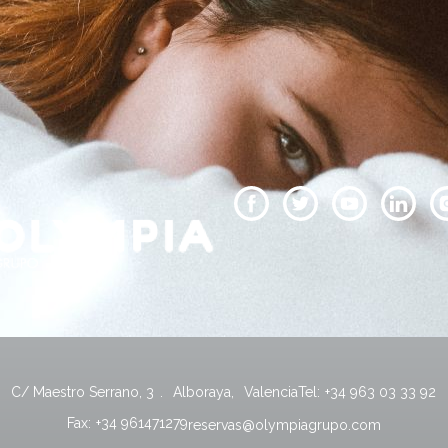
C/ Maestro Serrano, 3
.
Alboraya
,
Valencia
Tel:
+34 963 03 33 92
Fax:
+34 961471279
reservas@olympiagrupo.com