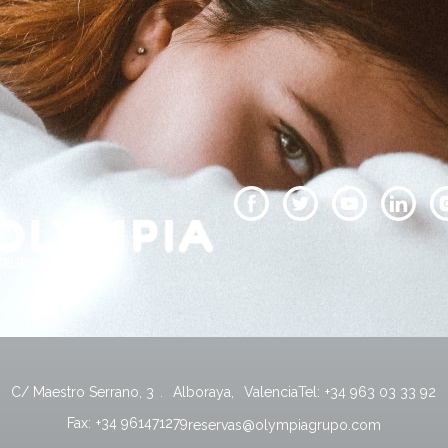
C/ Maestro Serrano, 3
.
Alboraya
,
Valencia
Tel:
+34 963 03 33 92
Fax:
+34 961471279
reservas@olympiagrupo.com