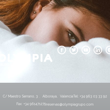
C/ Maestro Serrano, 3
.
Alboraya
,
Valencia
Tel:
+34 963 03 33 92
Fax:
+34 961471279
reservas@olympiagrupo.com