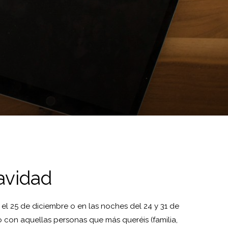
avidad
l 25 de diciembre o en las noches del 24 y 31 de
po con aquellas personas que más queréis (familia,