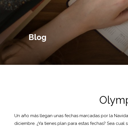
Blog
Olymp
Un año más llegan unas fechas marcadas por la Navidad
diciembre. ¿Ya tienes plan para estas fechas? Sea cual s