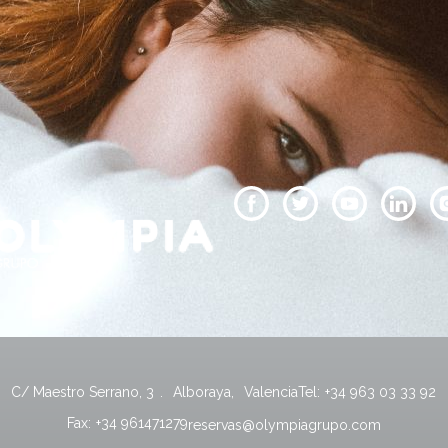
C/ Maestro Serrano, 3
.
Alboraya
,
Valencia
Tel:
+34 963 03 33 92
Fax:
+34 961471279
reservas@olympiagrupo.com