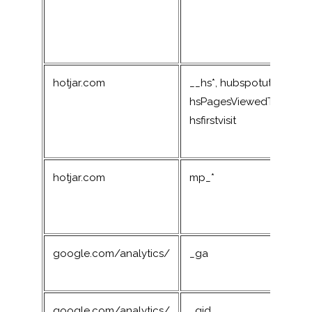
hotjar.com
__hs*, hubspotutk,
hsPagesViewedThisSessi
hsfirstvisit
hotjar.com
mp_*
google.com/analytics/
_ga
google.com/analytics/
_gid